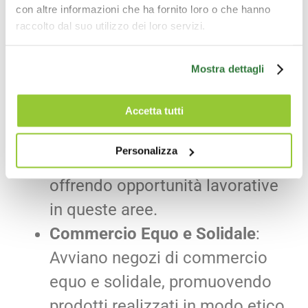
con altre informazioni che ha fornito loro o che hanno
Gestiscono progetti di raccolta,
raccolto dal suo utilizzo dei loro servizi.
smaltimento e riciclaggio dei
rifiuti
, fornendo posti di lavoro
Mostra dettagli
nel settore ambientale.
Stampa e Confezionamento
:
Accetta tutti
Operano in ambito di stampa,
Personalizza
confezionamento e imballaggio,
offrendo opportunità lavorative
in queste aree.
Commercio Equo e Solidale
:
Avviano negozi di commercio
equo e solidale, promuovendo
prodotti realizzati in modo etico