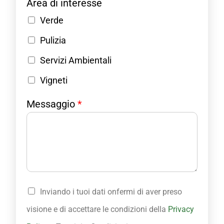
g
Area di interesse
g
g
g
Verde
i
i
o
o
Pulizia
C
o
Servizi Ambientali
g
Vigneti
n
o
Messaggio
*
m
e
A
r
e
a
P
Inviando i tuoi dati onfermi di aver preso
r
i
visione e di accettare le condizioni della
Privacy
v