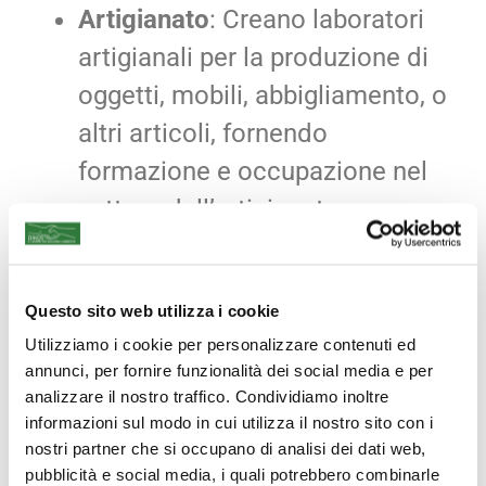
Artigianato
: Creano laboratori
artigianali per la produzione di
oggetti, mobili, abbigliamento, o
altri articoli, fornendo
formazione e occupazione nel
settore dell’artigianato.
Pulizie e Manutenzione
: Offrono
servizi di pulizia e
Questo sito web utilizza i cookie
manutenzione per uffici, scuole,
Utilizziamo i cookie per personalizzare contenuti ed
ospedali
e altri edifici,
annunci, per fornire funzionalità dei social media e per
impiegando persone in
analizzare il nostro traffico. Condividiamo inoltre
informazioni sul modo in cui utilizza il nostro sito con i
situazioni di svantaggio.
nostri partner che si occupano di analisi dei dati web,
Raccolta e Riciclaggio
:
pubblicità e social media, i quali potrebbero combinarle