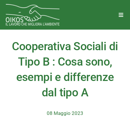
Salta
al
Togg
Navi
contenuto
Chi Siamo
Cooperativa Sociali di
Perchè Oikos
Tipo B : Cosa sono,
esempi e differenze
Trasparenza
dal tipo A
Aree di attività
Diventa Socio o Volontario
08 Maggio 2023
Lavora con noi