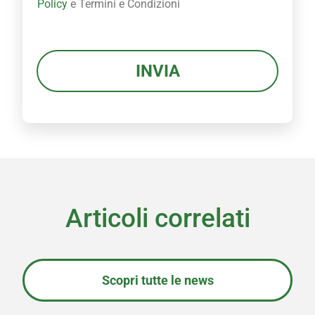
Policy
e Termini e Condizioni
a
c
y
P
INVIA
o
l
i
c
y
*
Articoli correlati
Scopri tutte le news