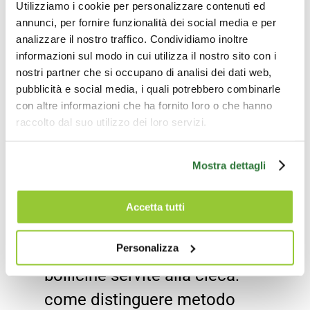
Utilizziamo i cookie per personalizzare contenuti ed
violenza. Per questa finalità è
annunci, per fornire funzionalità dei social media e per
analizzare il nostro traffico. Condividiamo inoltre
stata lanciata anche una
informazioni sul modo in cui utilizza il nostro sito con i
campagna di crowdfunding
nostri partner che si occupano di analisi dei dati web,
pubblicità e social media, i quali potrebbero combinarle
sulla piattaforma GoFundMe,
con altre informazioni che ha fornito loro o che hanno
all’indirizzo: DONA ORA:
raccolto dal suo utilizzo dei loro servizi.
https://gofund.me/253f97b4
Mostra dettagli
1. Ore 15-16.15:
Degustazione cieca metodo
Accetta tutti
charmat e metodo classico:
Personalizza
riuscite a indovinare? Quattro
bollicine servite alla cieca:
come distinguere metodo