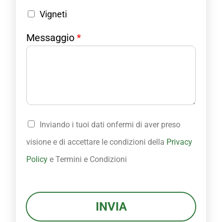
l
Vigneti
A
r
*
Messaggio
*
e
*
a
P
o
l
i
c
y
P
Inviando i tuoi dati onfermi di aver preso
r
i
visione e di accettare le condizioni della
Privacy
v
Policy
e Termini e Condizioni
a
c
y
P
INVIA
o