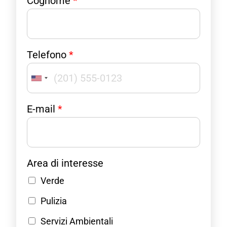
Cognome
*
Telefono
*
United
States
P
E-mail
*
o
+1
l
i
c
y
Area di interesse
E
Verde
-
m
Pulizia
a
i
Servizi Ambientali