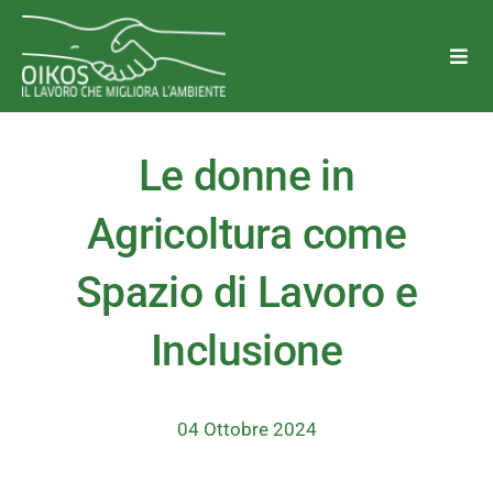
Salta
al
Togg
Navi
contenuto
Chi Siamo
Le donne in
Perchè Oikos
Agricoltura come
Spazio di Lavoro e
Trasparenza
Inclusione
Aree di attività
Diventa Socio o Volontario
04 Ottobre 2024
Lavora con noi