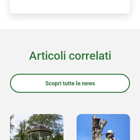
l
i
c
y
*
Articoli correlati
Scopri tutte le news