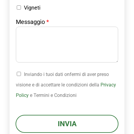
Vigneti
Messaggio
*
P
Inviando i tuoi dati onfermi di aver preso
r
i
visione e di accettare le condizioni della
Privacy
v
Policy
e Termini e Condizioni
a
c
y
P
INVIA
o
l