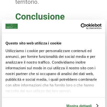
territorio.
Conclusione
Un capannone pulito è un
capannone più sicuro e
produttivo. Se cerchi
Questo sito web utilizza i cookie
professionalità, attrezzature
Utilizziamo i cookie per personalizzare contenuti ed
annunci, per fornire funzionalità dei social media e per
all’avanguardia e un
analizzare il nostro traffico. Condividiamo inoltre
approccio serio alla gestione
informazioni sul modo in cui utilizza il nostro sito con i
nostri partner che si occupano di analisi dei dati web,
degli spazi industriali, Oikos è
pubblicità e social media, i quali potrebbero combinarle
la risposta.
con altre informazioni che ha fornito loro o che hanno
raccolto dal suo utilizzo dei loro servizi.
Siamo a disposizione per
effettuare un sopralluogo
Mostra dettagli