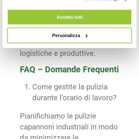
tecnico gratuito, valutare lo
Accetta tutti
stato delle superfici e proporti
un piano di intervento su
Personalizza
misura per le tue esigenze
logistiche e produttive.
FAQ – Domande Frequenti
Come gestite la pulizia
durante l’orario di lavoro?
Pianifichiamo le pulizie
capannoni industriali in modo
da minimizzare le