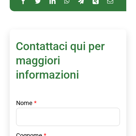
Contattaci qui per
maggiori
informazioni
T
T
Nome
*
e
e
l
l
e
e
f
f
o
o
Cognome
*