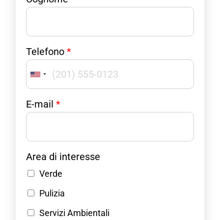
n
n
o
o
C
i
o
n
Telefono
*
g
t
n
e
o
r
United
m
e
States
e
s
E-mail
*
i
s
+1
n
e
t
*
e
r
Area di interesse
e
Verde
s
s
Pulizia
e
Servizi Ambientali