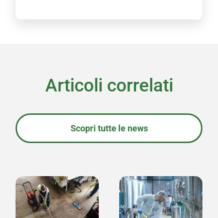
i
c
y
*
Articoli correlati
Scopri tutte le news