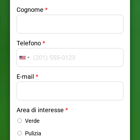
Cognome
*
N
Telefono
*
o
m
United
e
C
States
o
E-mail
*
+1
g
n
o
m
Area di interesse
*
e
M
Verde
e
s
Pulizia