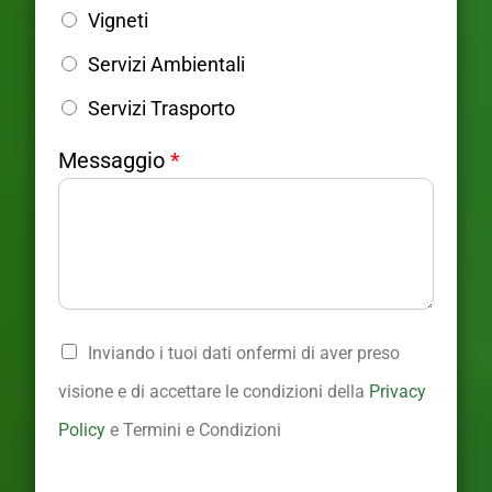
s
Vigneti
a
g
Servizi Ambientali
g
i
Servizi Trasporto
o
Messaggio
*
A
P
Inviando i tuoi dati onfermi di aver preso
r
r
e
i
visione e di accettare le condizioni della
Privacy
a
v
Policy
e Termini e Condizioni
*
a
i
c
n