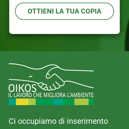
y
t
P
OTTIENI LA TUA COPIA
e
o
r
l
e
i
s
c
s
y
e
*
Ci occupiamo di inserimento