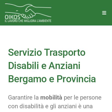
Salta
al
Togg
Navi
contenuto
Chi Siamo
Perchè Oikos
Servizio Trasporto
Disabili e Anziani
Trasparenza
Bergamo e Provincia
Aree di attività
Diventa Socio o Volontario
Garantire la
mobilità
per le persone
con disabilità e gli anziani è una
Lavora con noi