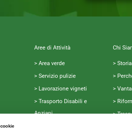
c
y
*
Aree di Attività
Chi Si
> Area verde
> Storia
> Servizio pulizie
> Perch
> Lavorazione vigneti
> Vanta
> Trasporto Disabili e
> Rifor
Anziani
> Trasp
 cookie