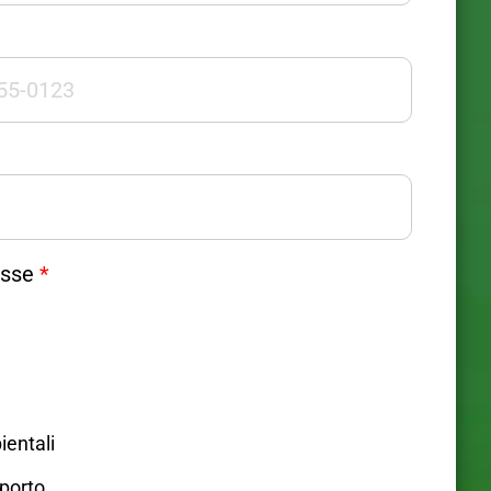
esse
*
ientali
sporto