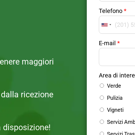
e
Telefono
*
a
M
e
United
s
States
s
E-mail
*
a
+1
g
ttenere maggiori
g
i
P
o
Area di inter
o
l
Verde
i
dalla ricezione
Pulizia
c
y
Vigneti
*
C
Servizi Amb
 disposizione!
o
Servizi Tra
g