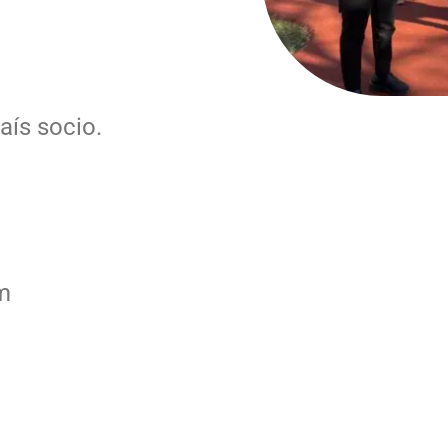
aís socio.
m